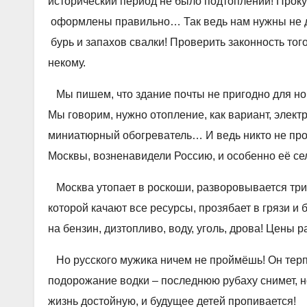
исторический период не было подтоплений! Проку
оформлены правильно… Так ведь нам нужны не д
бурь и запахов свалки! Проверить законность тог
некому.
Мы пишем, что здание почты не пригодно для нор
Мы говорим, нужно отопление, как вариант, элек
миниатюрный обогреватель… И ведь никто не пров
Москвы, возненавидели Россию, и особенно её се
Москва утопает в роскоши, разворовывается три
которой качают все ресурсы, прозябает в грязи
на бензин, дизтопливо, воду, уголь, дрова! Цены р
Но русского мужика ничем не проймёшь! Он терпи
подорожание водки – последнюю рубаху снимет, но
жизнь достойную, и будущее детей пропивается!