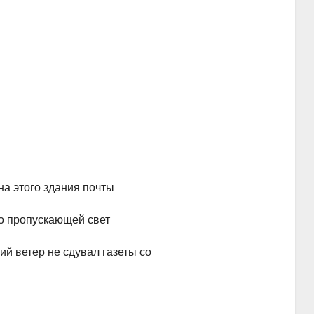
ным
о здания почты
ускающей свет
не сдувал газеты со