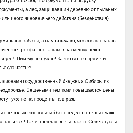
ратура отвечает, что документы на вырубку
окументы, а лес, защищавший деревню от пыльных
о или иного чиновничьего действия (бездействия)
мальной работы, а нам отвечают, что оно исправно.
трическое трёхфазное, а нам в насмешку шлют
ерит! Никому не нужно! За что вы, по примеру
льскую часть?!
ллионами государственный бюджет, а Сибирь, из
 и бездорожье. Бешеными темпами повышаются цены
астут уже не на проценты, а в разы!
т не только чиновничий беспредел, он терпит даже
 напьётся! Так и пропили все: и власть Советскую, и