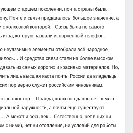
ующем старшем поколении, почта страны была
ну. Почте и связи придавалось большое значение, а
и с колхозной конторой. Связь была не самого
сь игра, которую назвали испорченный телефон.
о неуязвимые элементы отобрали всё народное
нилось… И средства связи стали на более высоком
давать из самых дорогих и красивых материалов. Но,
олить лишь высшая каста почты России да владельцы
их пор верно служит российским чиновникам.
озных контор… Правда, колхозов давно нет, землю
циальной наружности, а почты ещё существуют.
д… А может и весь век… Естественно, нет в них ни
 с ними), нет ни отопления, ни условий для работы