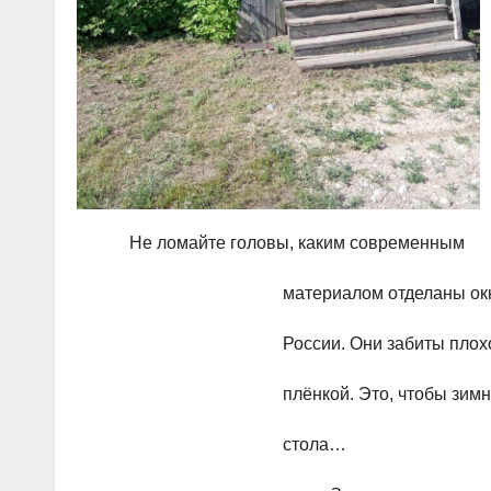
Не ломайте головы, каким современ
материалом отделаны окна этог
России. Они забиты плохо проп
плёнкой. Это, чтобы зимний ветер 
стола…